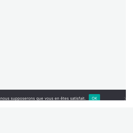
plash
e, nous supposerons que vous en êtes satisfait.
OK