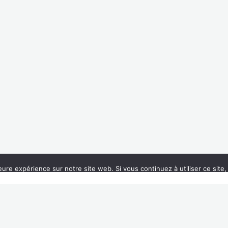
07 61 66 08 53
bienvenue@mariellebesson.com
ions légales
|| Marielle Besson || Photo de
Austin Ban
on
Uns
eure expérience sur notre site web. Si vous continuez à utiliser ce sit