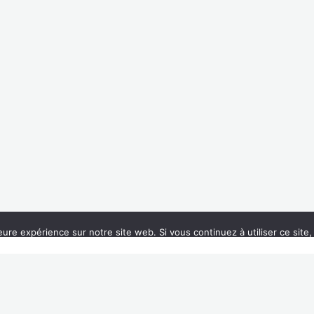
07 61 66 08 53
bienvenue@mariellebesson.com
ions légales
|| Marielle Besson || Photo de
Austin Ban
on
Uns
eure expérience sur notre site web. Si vous continuez à utiliser ce sit