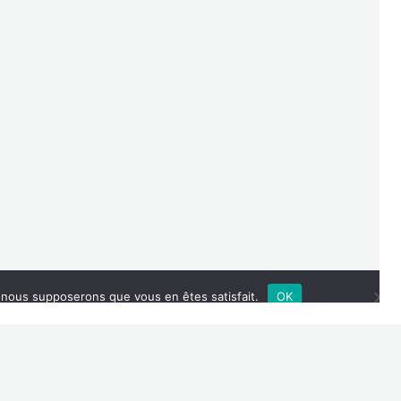
plash
e, nous supposerons que vous en êtes satisfait.
OK